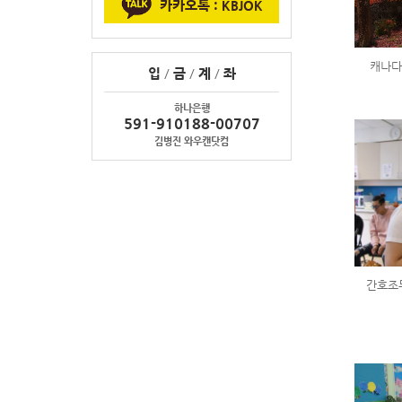
카카오톡 : KBJOK
캐나다
입
/
금
/
계
/
좌
하나은행
591-910188-00707
김병진 와우캔닷컴
간호조