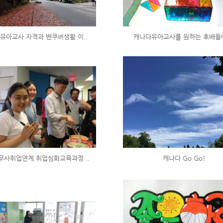
유아교사 자격과 밴쿠버생활 이..
캐나다유아교사를 원하는 후배들
무사취업연계 취업심화교육과정 ..
캐나다 Go Go!