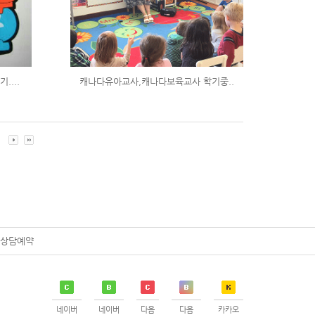
....
캐나다유아교사,캐나다보육교사 학기중..
0
상담예약
네이버
네이버
다음
다음
카카오