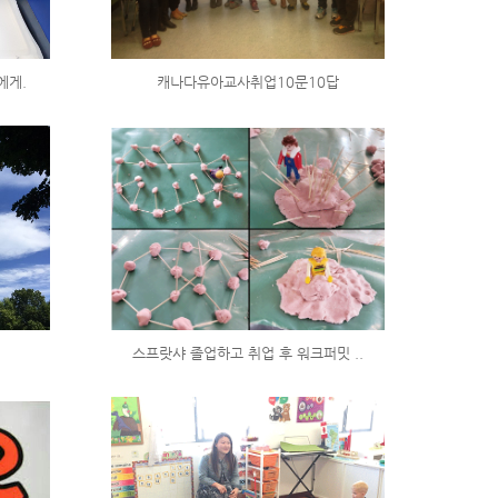
에게.
캐나다유아교사취업10문10답
스프랏샤 졸업하고 취업 후 워크퍼밋 ..