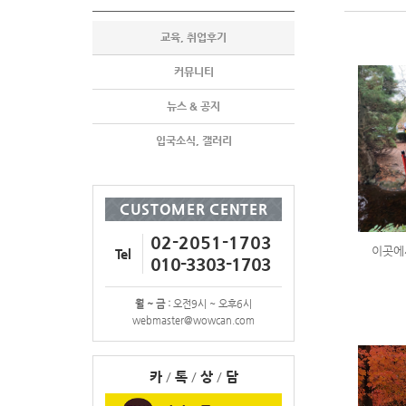
교육, 취업후기
커뮤니티
뉴스 & 공지
입국소식, 갤러리
CUSTOMER CENTER
02-2051-1703
이곳에
Tel
010-3303-1703
월 ~ 금 :
오전9시 ~ 오후6시
webmaster@wowcan.com
카
/
톡
/
상
/
담