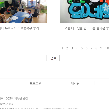
나다 유아교사 스프럿셔우 후기
오늘 대표님을 만나고온 즐거운 후기
1
2
3
4
5
6
7
8
9
1
개
프로그램
게시판
에쉐르 1005호 와우캔닷컴
09-02389