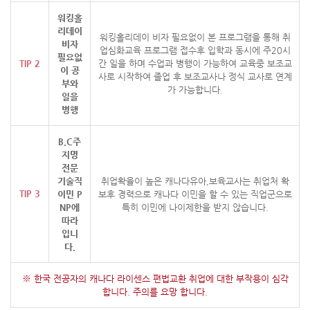
워킹홀
리데이
워킹홀리데이 비자 필요없이 본 프로그램을 통해 취
비자
업심화교육 프로그램 접수후
입학과 동시에 주20시
필요없
TIP 2
간 일을 하며 수업과 병행이 가능하여 교육중 보조교
이
공
사로
시작하여 졸업 후 보조교사나 정식 교사로 연계
부와
가 가능합니다.
일을
병행
B.C주
지명
전문
기술직
취업확율이 높은 캐나다유아,보육교사는 취업처 확
TIP 3
이민 P
보후 경력으로
캐나다 이민을 할 수 있는 직업군으로
NP에
특히 이민에 나이제한을 받지 않습니다.
따라
입니
다.
※ 한국 전공자의 캐나다 라이센스 편법교환 취업에 대한 부작용이 심각
합니다. 주의를 요망 합니다.