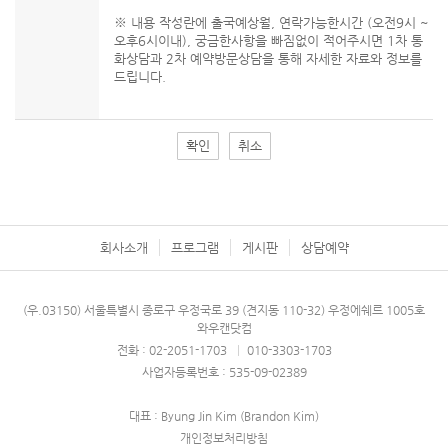
※ 내용 작성란에 출국예상월, 연락가능한시간 (오전9시 ~
오후6시이내), 궁금한사항을 빠짐없이 적어주시면 1차 통
화상담과 2차 예약방문상담을 통해 자세한 자료와 정보를
드립니다.
확인
취소
회사소개
프로그램
게시판
상담예약
(우.03150) 서울특별시 종로구 우정국로 39 (견지동 110-32) 우정에쉐르 1005호
와우캔닷컴
전화 : 02-2051-1703
|
010-3303-1703
사업자등록번호 : 535-09-02389
대표 : Byung Jin Kim (Brandon Kim)
개인정보처리방침