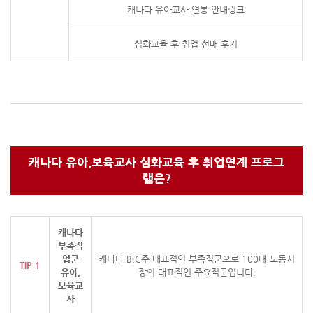
캐나다 유아교사 연봉 안내링크
심화교육 후 취업 선배 후기
캐나다 유아,보육교사 심화교육 후 취업연계 프로그
램은?
캐나다
부족직
업군
캐나다 B,C주 대표적인 부족직군으로 100대 노동시
TIP 1
유아,
장의 대표적인
주요직군입니다.
보육교
사