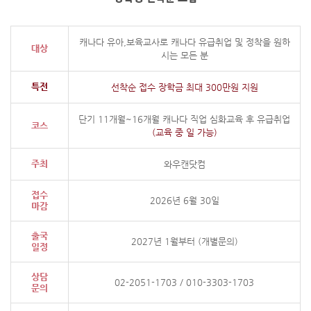
캐나다 유아,보육교사로 캐나다 유급취업 및 정착을 원하
대상
시는 모든 분
특전
선착순 접수 장학금 최대 300만원 지원
단기 11개월~16개월 캐나다 직업 심화교육 후 유급취업
코스
(교육 중 일 가능)
주최
와우캔닷컴
접수
2026년 6월 30일
마감
출국
2027년 1월부터 (개별문의)
일정
상담
02-2051-1703
/
010-3303-1703
문의