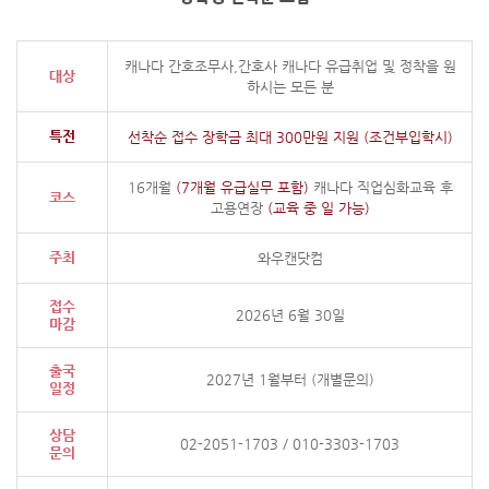
캐나다 간호조무사,간호사 캐나다 유급취업 및 정착을 원
대상
하시는 모든 분
특전
선착순 접수 장학금 최대 300만원 지원 (조건부입학시)
16개월
(7개월 유급실무 포함)
캐나다 직업심화교육 후
코스
고용연장
(교육 중 일 가능)
주최
와우캔닷컴
접수
2026년 6월 30일
마감
출국
2027년 1월부터 (개별문의)
일정
상담
02-2051-1703
/
010-3303-1703
문의