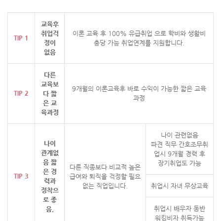
교육후
취업걱
이론 교육 후 100% 유급취업 으로 학비와 생활비
TIP 1
정이
충당 가능
취업연계를 지원합니다.
없음
다른
교육보
9개월의 이론교육후 바로 수익이 가능한 짧은 교육
TIP 2
다 짧
과정
은
교
육과정
나이 관련없음
나이
파견 직무 간호조무취
관계없
업시 9개월 경력 후
음
짧
장기취업도 가능
다른 직종보다 비교적 높은
은 경
TIP 3
급여와
퇴직을 걱정할 필요
력과
없는 직업입니다.
취업시 자녀 무상교육
정착으
로 좋
취업시 배우자 동반
음.
워킹비자 취득가능