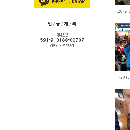
카카오톡 : KBJOK
(2019
입
/
금
/
계
/
좌
하나은행
591-910188-00707
김병진 와우캔닷컴
(201